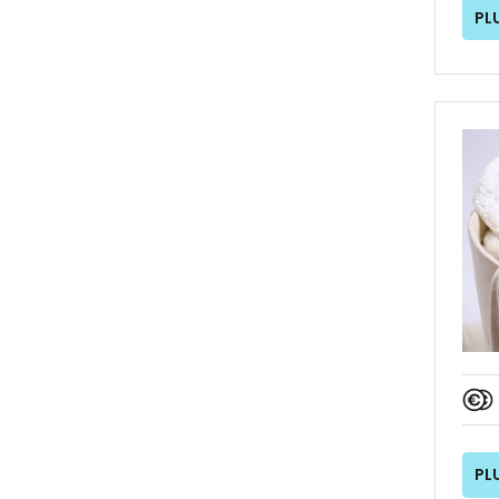
PL
PL