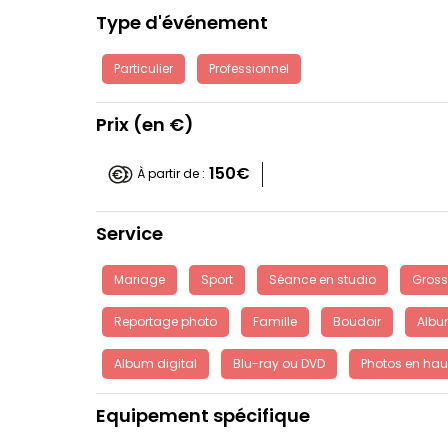
Type d'événement
Particulier
Professionnel
Prix (en €)
150€
À partir de :
Service
Mariage
Sport
Séance en studio
Gross
Reportage photo
Famille
Boudoir
Alb
Album digital
Blu-ray ou DVD
Photos en haut
Equipement spécifique