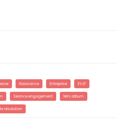
esse
Naissance
Entreprise
EVJF
um
Séance engagement
Mini album
e résolution