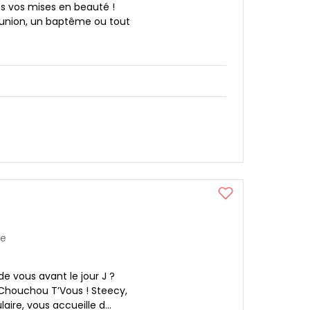
s vos mises en beauté !
union, un baptême ou tout
re
e vous avant le jour J ?
Chouchou T’Vous ! Steecy,
aire, vous accueille d...