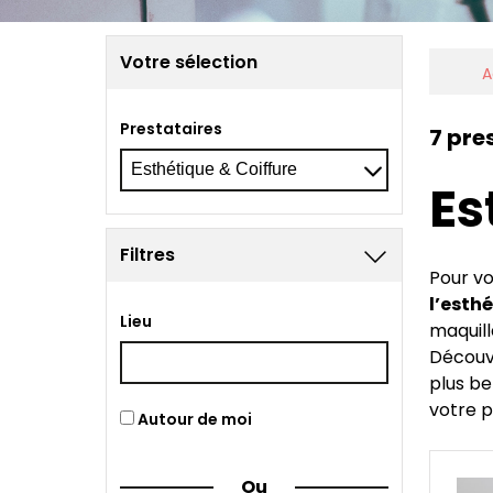
Votre sélection
A
Prestataires
7 pre
Es
Filtres
Pour vo
l’esthé
Lieu
maquill
Découvr
plus be
votre p
Autour de moi
Ou