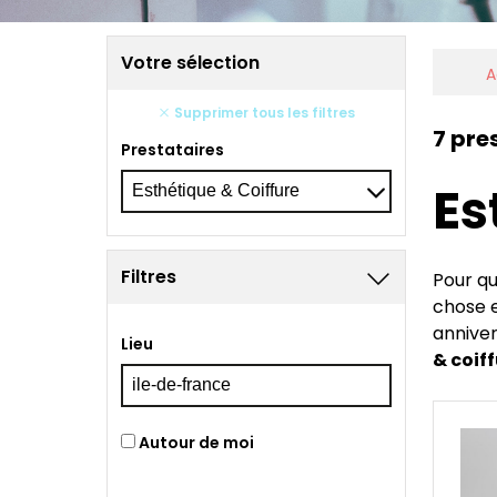
Votre sélection
A
Supprimer tous les filtres
7 pre
Prestataires
Es
Filtres
Pour qu
chose e
anniver
Lieu
& coiff
Autour de moi