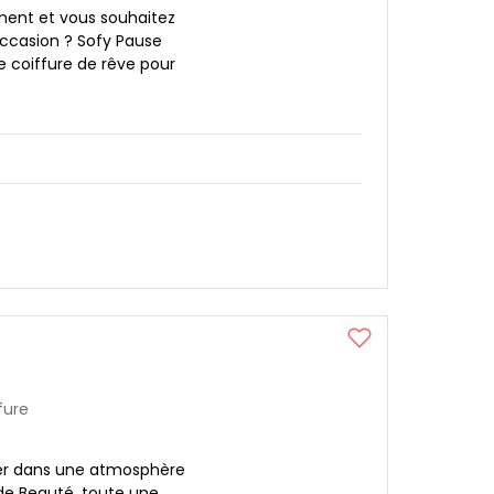
ment et vous souhaitez
occasion ? Sofy Pause
e coiffure de rêve pour
fure
er dans une atmosphère
de Beauté, toute une