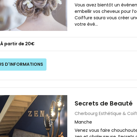
Vous avez bientôt un événe
embellir vos cheveux pour l’
Coiffure saura vous créer un
votre évé...
À partir de 20€
US D'INFORMATIONS
Secrets de Beauté
Cherbourg
Esthétique & Coif
Manche
Venez vous faire chouchout
zen et chaleureuse. Secrets 