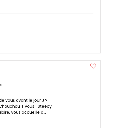
re
e vous avant le jour J ?
Chouchou T’Vous ! Steecy,
aire, vous accueille d...