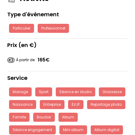
Type d'événement
Particulier
Professionnel
Prix (en €)
165€
À partir de :
Service
Mariage
Sport
Séance en studio
Grossesse
Naissance
Entreprise
EVJF
Reportage photo
Famille
Boudoir
Album
Séance engagement
Mini album
Album digital