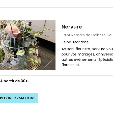
Nervure
Saint Romain de Colbosc
Fle
Seine-Maritime
Artisan-fleuriste, Nervure vo
pour vos mariages, annivers
autres événements. Spéciali
florales et...
À partir de 30€
US D'INFORMATIONS