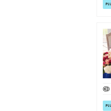
PL
PL