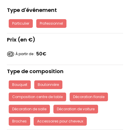
Type d'événement
Particulier
Professionnel
Prix (en €)
50€
À partir de :
Type de composition
Bouquet
Boutonnière
Composition centre de table
Décoration florale
Décoration de salle
Décoration de voiture
Broches
Accessoires pour cheveux