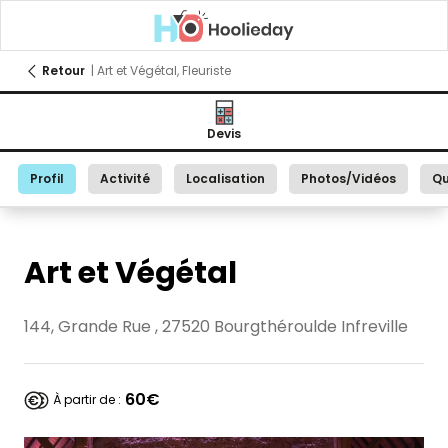
Retour
| Art et Végétal, Fleuriste
Devis
Profil
Activité
Localisation
Photos/Vidéos
Qu
Art et Végétal
144, Grande Rue , 27520 Bourgthéroulde Infreville
60€
À partir de :