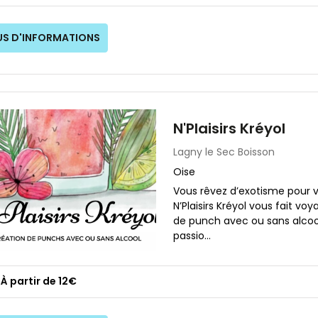
US D'INFORMATIONS
N'Plaisirs Kréyol
Lagny le Sec
Boisson
Oise
Vous rêvez d’exotisme pour
N’Plaisirs Kréyol vous fait vo
de punch avec ou sans alcool
passio...
À partir de 12€