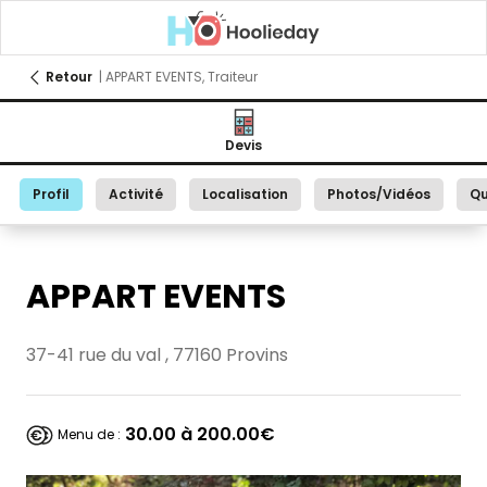
Retour
| APPART EVENTS, Traiteur
Devis
Profil
Activité
Localisation
Photos/Vidéos
Qu
APPART EVENTS
37-41 rue du val , 77160 Provins
30.00 à 200.00€
Menu de :