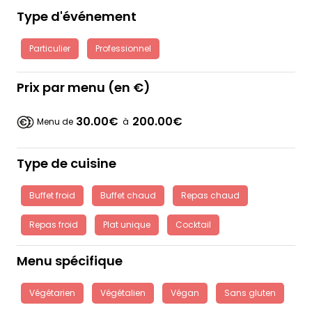
Type d'événement
Particulier
Professionnel
Prix par menu (en €)
30.00€
200.00€
Menu de
à
Type de cuisine
Buffet froid
Buffet chaud
Repas chaud
Repas froid
Plat unique
Cocktail
Menu spécifique
Végétarien
Végétalien
Végan
Sans gluten