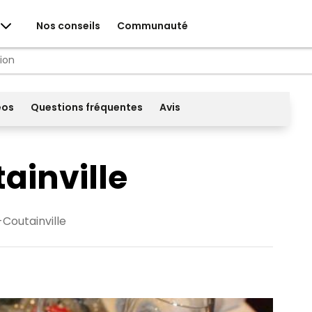
Nos conseils
Communauté
tion
éos
Questions fréquentes
Avis
ainville
Coutainville