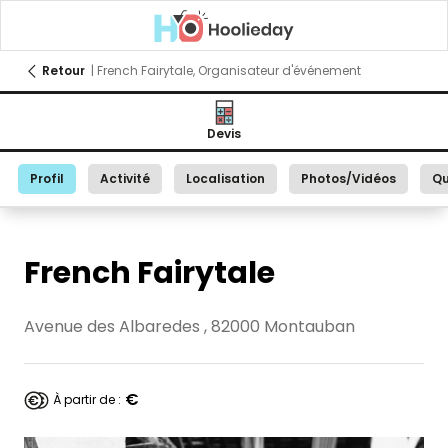
Retour
| French Fairytale, Organisateur d'événement
Devis
Profil
Activité
Localisation
Photos/Vidéos
Qu
French Fairytale
Avenue des Albaredes , 82000 Montauban
€
À partir de :