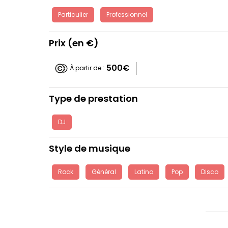
Particulier
Professionnel
Prix (en €)
500€
À partir de :
Type de prestation
DJ
Style de musique
Rock
Général
Latino
Pop
Disco