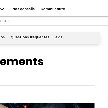
Nos conseils
Communauté
icale
éos
Questions fréquentes
Avis
nements